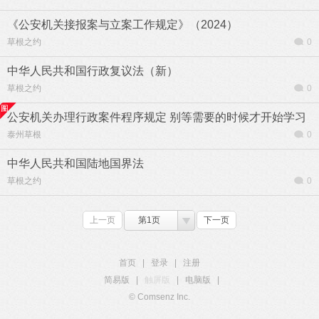
《公安机关接报案与立案工作规定》（2024）
草根之约
0
中华人民共和国行政复议法（新）
草根之约
0
公安机关办理行政案件程序规定 别等需要的时候才开始学习
泰州草根
0
中华人民共和国陆地国界法
草根之约
0
上一页
第1页
下一页
首页
|
登录
|
注册
简易版
|
触屏版
|
电脑版
|
© Comsenz Inc.