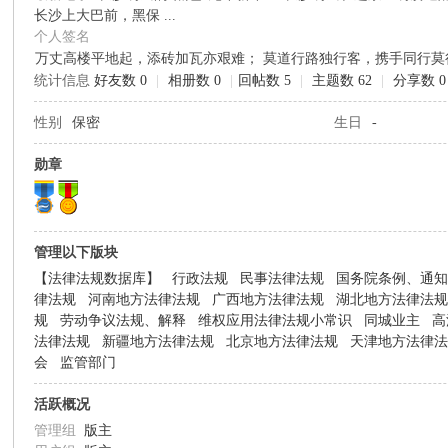
长沙上大巴前，黑保 ...
个人签名
草
万丈高楼平地起，添砖加瓦亦艰难； 莫道行路独行客，携手同行莫
统计信息
好友数 0
|
相册数 0
|
回帖数 5
|
主题数 62
|
分享数 0
性别
保密
生日
-
勋章
管理以下版块
根
【法律法规数据库】
行政法规
民事法律法规
国务院条例、通
律法规
河南地方法律法规
广西地方法律法规
湖北地方法律法
规
劳动争议法规、解释
维权应用法律法规小常识
同城业主
高
法律法规
新疆地方法律法规
北京地方法律法规
天津地方法律
会
监管部门
活跃概况
管理组
版主