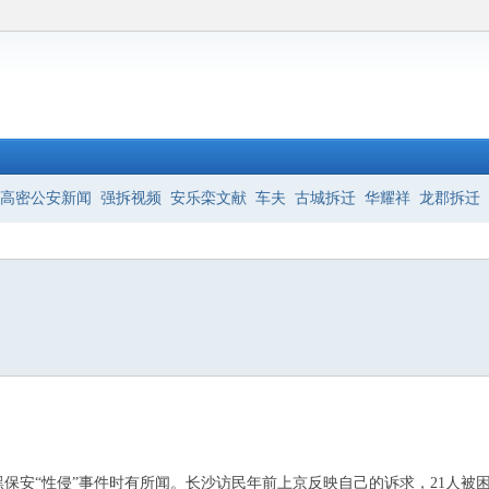
高密公安新闻
强拆视频
安乐栾文献
车夫
古城拆迁
华耀祥
龙郡拆迁
保安“性侵”事件时有所闻。长沙访民年前上京反映自己的诉求，21人被