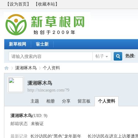
【设为首页】
【收藏本站】
新草根网
翁士新
热搜:
帖子
搜
潇湘啄木鸟
个人资料
潇湘啄木鸟
http://xincaogen.com/?9
索
新
›
›
主题
相册
分享
留言板
个人资料
潇湘啄木鸟
(UID: 9)
邮箱状态
未验证
最新记录
长沙访民的“黑色”龙年新年 长沙访民在进京上访屡遭黑