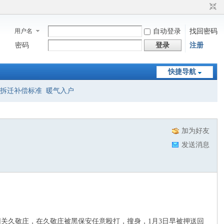
用户名
自动登录
找回密码
密码
登录
注册
快捷导航
拆迁补偿标准
暖气入户
加为好友
发送消息
困关久敬庄，在久敬庄被黑保安任意殴打，搜身，1月3日早被押送回