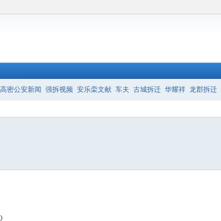
高密公安新闻
强拆视频
安乐栾文献
车夫
古城拆迁
华耀祥
龙郡拆迁
0