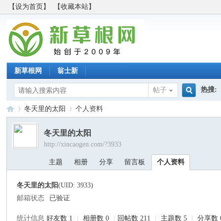
【设为首页】
【收藏本站】
新草根网
翁士新
热搜:
帖子
搜
冬天里的太阳
个人资料
冬天里的太阳
http://xincaogen.com/?3933
索
新
›
›
主题
相册
分享
留言板
个人资料
冬天里的太阳
(UID: 3933)
邮箱状态
已验证
统计信息
好友数 1
|
相册数 0
|
回帖数 211
|
主题数 5
|
分享数 