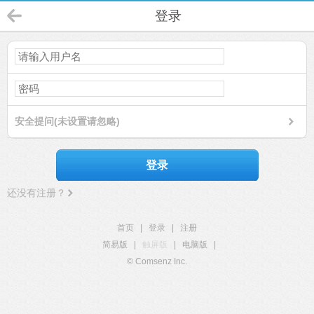
登录
安全提问(未设置请忽略)
登录
还没有注册？
首页
|
登录
|
注册
简易版
|
触屏版
|
电脑版
|
© Comsenz Inc.