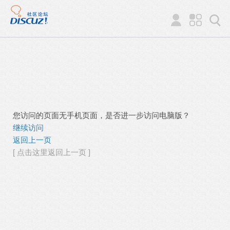
您访问的页面无手机页面，是否进一步访问电脑版？
继续访问
返回上一页
[ 点击这里返回上一页 ]