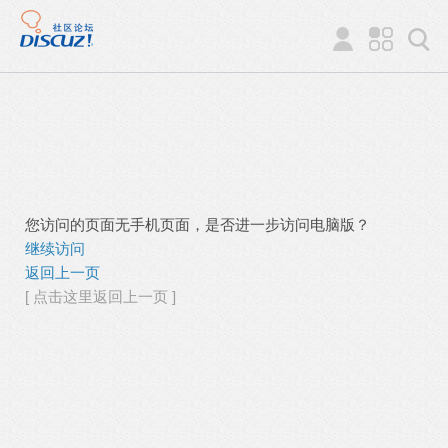
您访问的页面无手机页面，是否进一步访问电脑版？
继续访问
返回上一页
[ 点击这里返回上一页 ]