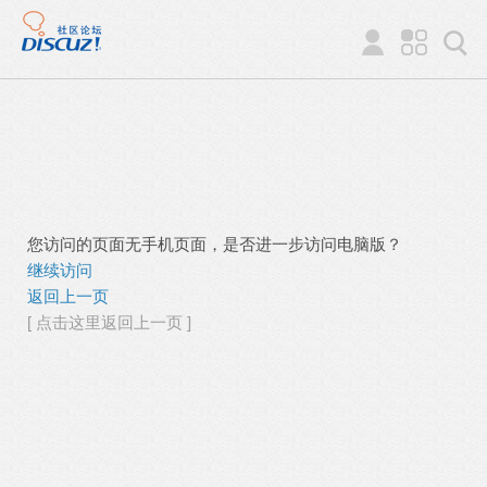
您访问的页面无手机页面，是否进一步访问电脑版？
继续访问
返回上一页
[ 点击这里返回上一页 ]