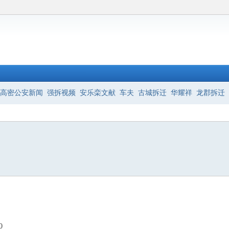
高密公安新闻
强拆视频
安乐栾文献
车夫
古城拆迁
华耀祥
龙郡拆迁
0