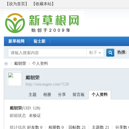
【设为首页】
【收藏本站】
新草根网
翁士新
热搜:
帖子
搜
戴朝荣
个人资料
戴朝荣
http://xincaogen.com/?128
索
新
›
›
主题
相册
分享
留言板
个人资料
戴朝荣
(UID: 128)
邮箱状态
未验证
统计信息
好友数 0
|
相册数 0
|
回帖数 21
|
主题数 21
|
分享数 