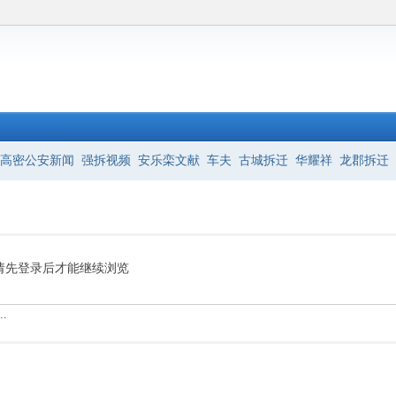
高密公安新闻
强拆视频
安乐栾文献
车夫
古城拆迁
华耀祥
龙郡拆迁
请先登录后才能继续浏览
.