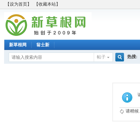
【设为首页】
【收藏本站】
新草根网
翁士新
热搜:
帖子
搜
索
请稍候..