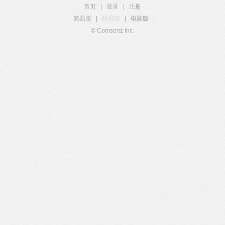
首页
|
登录
|
注册
简易版
|
触屏版
|
电脑版
|
© Comsenz Inc.