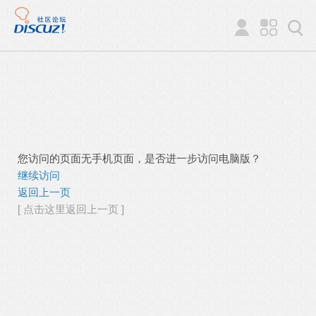
您访问的页面无手机页面，是否进一步访问电脑版？
继续访问
返回上一页
[ 点击这里返回上一页 ]