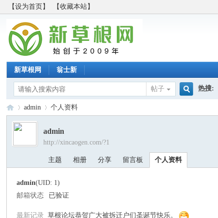
【设为首页】
【收藏本站】
新草根网
翁士新
热搜:
帖子
搜
admin
个人资料
admin
http://xincaogen.com/?1
索
新
›
›
主题
相册
分享
留言板
个人资料
admin
(UID: 1)
邮箱状态
已验证
最新记录
草根论坛恭贺广大被拆迁户们圣诞节快乐。