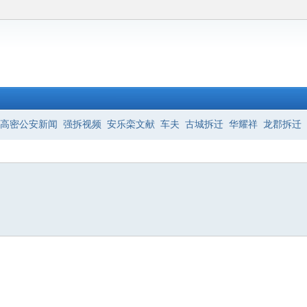
高密公安新闻
强拆视频
安乐栾文献
车夫
古城拆迁
华耀祥
龙郡拆迁