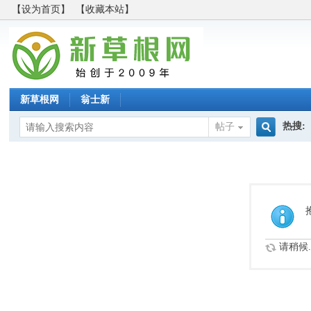
【设为首页】
【收藏本站】
新草根网
翁士新
热搜:
帖子
搜
索
请稍候..