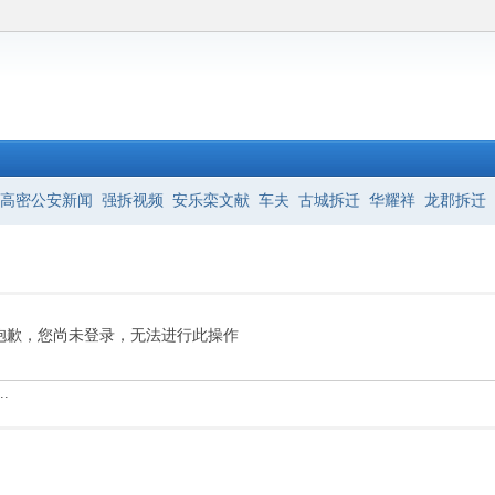
高密公安新闻
强拆视频
安乐栾文献
车夫
古城拆迁
华耀祥
龙郡拆迁
抱歉，您尚未登录，无法进行此操作
.